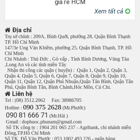
giá rẻ HCM
Xem tất cả
Địa chỉ
Trụ sở chính : 209A, Bình Quới, phường 28, Quận Bình Thạnh
TP. Hồ Chí Minh
147/3e Ung Văn Khiêm, phường 25, Quận Bình Thạnh, TP. Hồ
Chí Minh
Chi Nhánh : Thủ Đức , Gò vấp , Tỉnh Bình Dương, Vũng Tàu
,Long An và các tỉnh miền Tây
Nhận thi công các quận ( huyện) : Quận 1, Quận 2, Quận 3,
Quận 4, Quận 5, Quận 6, Quận 7, Quận 8, Quận 9, Quận 10,
Quận 11, Quận 12, Quận Phú Nhuận,Quận Tân Bình, Quận Tân
Phú, Quận Bình Tân, Bình Chánh,Hóc Môn, Củ Chi.
Liên hệ
Tel : (08) 3512.2062 Fax: 38986705
090 375 2628
Hotline :
(Mr.Phước)
090 81 666 71
(Mr.Hải )
Gmail : dophuoc.phunam@gmail.com
Số TK công ty : 1904 201 065 237 - Agribank, chi nhánh miền
Đông,TP.Hồ Chí Minh
Số TK Đỗ Văn Phước : 053 1002 493 226 - ngân hàng