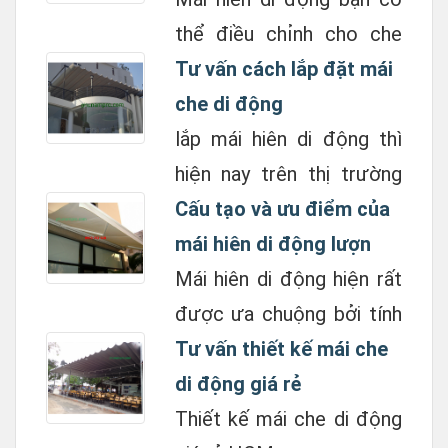
thể điều chỉnh cho che
nắng mưa nhiều hay ít
Tư vấn cách lắp đặt mái
bằng cách xoay tay quay
che di động
để thu màn vào hay đưa
lắp mái hiên di động thì
ra tuỳ ý. ...
hiện nay trên thị trường
có khoảng trên 100 loại
Cấu tạo và ưu điểm của
khác nhau, đa dạng về
mái hiên di động lượn
mẫu mã, màu sắc cũng
sóng
Mái hiên di động hiện rất
như chất lượng sản ...
được ưa chuộng bởi tính
tiện lợi, cấu trúc nguyên
Tư vấn thiết kế mái che
bản nhỏ gọn cũng như
di động giá rẻ
bền bỉ
Thiết kế mái che di động