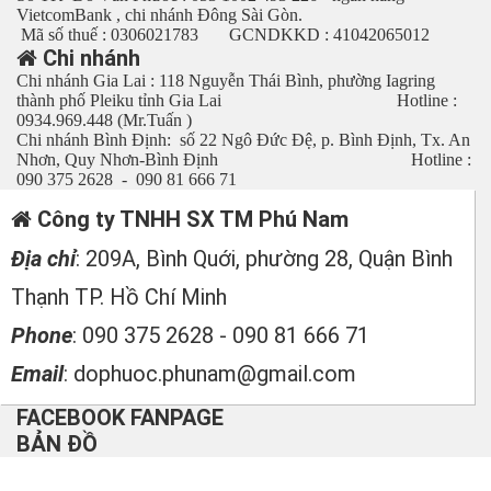
VietcomBank , chi nhánh Đông Sài Gòn.
Mã số thuế : 0306021783 GCNDKKD : 41042065012
Chi nhánh
Chi nhánh Gia Lai : 118 Nguyễn Thái Bình, phường Iagring
thành phố Pleiku tỉnh Gia Lai Hotline :
0934.969.448 (Mr.Tuấn )
Chi nhánh Bình Định: số 22 Ngô Đức Đệ, p. Bình Định, Tx. An
Nhơn, Quy Nhơn-Bình Định Hotline :
090 375 2628 - 090 81 666 71
Công ty TNHH SX TM Phú Nam
Địa chỉ
: 209A, Bình Quới, phường 28, Quận Bình
Thạnh TP. Hồ Chí Minh
Phone
: 090 375 2628 - 090 81 666 71
Email
: dophuoc.phunam@gmail.com
FACEBOOK FANPAGE
BẢN ĐỒ