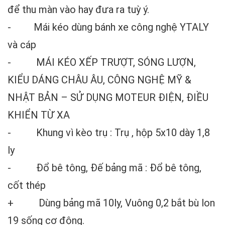
để thu màn vào hay đưa ra tuỳ ý.
- Mái kéo dùng bánh xe công nghệ YTALY
và cáp
- MÁI KÉO XẾP TRƯỢT, SÓNG LƯỢN,
KIỂU DÁNG CHÂU ÂU, CÔNG NGHỆ MỸ &
NHẬT BẢN – SỬ DỤNG MOTEUR ĐIỆN, ĐIỀU
KHIỂN TỪ XA
-
Khung vì kèo trụ :
Trụ , hộp 5x10 dày 1,8
ly
-
Đổ bê tông, Đế bảng mã :
Đổ bê tông,
cốt thép
+
Dùng bảng mã 10ly, Vuông 0,2 bắt bù lon
19 sống cơ động.