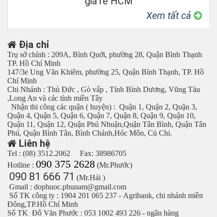
giá rẻ HCM
Xem tất cả
Địa chỉ
Trụ sở chính : 209A, Bình Quới, phường 28, Quận Bình Thạnh
TP. Hồ Chí Minh
147/3e Ung Văn Khiêm, phường 25, Quận Bình Thạnh, TP. Hồ
Chí Minh
Chi Nhánh : Thủ Đức , Gò vấp , Tỉnh Bình Dương, Vũng Tàu
,Long An và các tỉnh miền Tây
Nhận thi công các quận ( huyện) : Quận 1, Quận 2, Quận 3,
Quận 4, Quận 5, Quận 6, Quận 7, Quận 8, Quận 9, Quận 10,
Quận 11, Quận 12, Quận Phú Nhuận,Quận Tân Bình, Quận Tân
Phú, Quận Bình Tân, Bình Chánh,Hóc Môn, Củ Chi.
Liên hệ
Tel : (08) 3512.2062 Fax: 38986705
090 375 2628
Hotline :
(Mr.Phước)
090 81 666 71
(Mr.Hải )
Gmail : dophuoc.phunam@gmail.com
Số TK công ty : 1904 201 065 237 - Agribank, chi nhánh miền
Đông,TP.Hồ Chí Minh
Số TK Đỗ Văn Phước : 053 1002 493 226 - ngân hàng