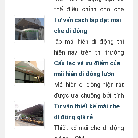
thể điều chỉnh cho che
nắng mưa nhiều hay ít
Tư vấn cách lắp đặt mái
bằng cách xoay tay quay
che di động
để thu màn vào hay đưa
lắp mái hiên di động thì
ra tuỳ ý. ...
hiện nay trên thị trường
có khoảng trên 100 loại
Cấu tạo và ưu điểm của
khác nhau, đa dạng về
mái hiên di động lượn
mẫu mã, màu sắc cũng
sóng
Mái hiên di động hiện rất
như chất lượng sản ...
được ưa chuộng bởi tính
tiện lợi, cấu trúc nguyên
Tư vấn thiết kế mái che
bản nhỏ gọn cũng như
di động giá rẻ
bền bỉ
Thiết kế mái che di động