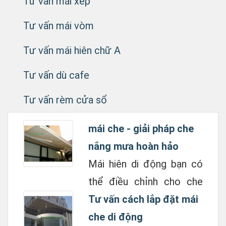
Tư vấn mái xếp
Tư vấn mái vòm
Tư vấn mái hiên chữ A
Tư vấn dù cafe
Tư vấn rèm cửa sổ
mái che - giải pháp che
nắng mưa hoàn hảo
Mái hiên di động bạn có
thể điều chỉnh cho che
nắng mưa nhiều hay ít
Tư vấn cách lắp đặt mái
bằng cách xoay tay quay
che di động