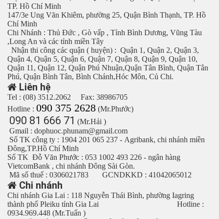
TP. Hồ Chí Minh
147/3e Ung Văn Khiêm, phường 25, Quận Bình Thạnh, TP. Hồ
Chí Minh
Chi Nhánh : Thủ Đức , Gò vấp , Tỉnh Bình Dương, Vũng Tàu
,Long An và các tỉnh miền Tây
Nhận thi công các quận ( huyện) : Quận 1, Quận 2, Quận 3,
Quận 4, Quận 5, Quận 6, Quận 7, Quận 8, Quận 9, Quận 10,
Quận 11, Quận 12, Quận Phú Nhuận,Quận Tân Bình, Quận Tân
Phú, Quận Bình Tân, Bình Chánh,Hóc Môn, Củ Chi.
Liên hệ
Tel : (08) 3512.2062 Fax: 38986705
090 375 2628
Hotline :
(Mr.Phước)
090 81 666 71
(Mr.Hải )
Gmail : dophuoc.phunam@gmail.com
Số TK công ty : 1904 201 065 237 - Agribank, chi nhánh miền
Đông,TP.Hồ Chí Minh
Số TK Đỗ Văn Phước : 053 1002 493 226 - ngân hàng
VietcomBank , chi nhánh Đông Sài Gòn.
Mã số thuế : 0306021783 GCNDKKD : 41042065012
Chi nhánh
Chi nhánh Gia Lai : 118 Nguyễn Thái Bình, phường Iagring
thành phố Pleiku tỉnh Gia Lai Hotline :
0934.969.448 (Mr.Tuấn )