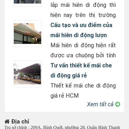
để thu màn vào hay đưa
lắp mái hiên di động thì
ra tuỳ ý. ...
hiện nay trên thị trường
có khoảng trên 100 loại
Cấu tạo và ưu điểm của
khác nhau, đa dạng về
mái hiên di động lượn
mẫu mã, màu sắc cũng
sóng
Mái hiên di động hiện rất
như chất lượng sản ...
được ưa chuộng bởi tính
tiện lợi, cấu trúc nguyên
Tư vấn thiết kế mái che
bản nhỏ gọn cũng như
di động giá rẻ
bền bỉ
Thiết kế mái che di động
giá rẻ HCM
Xem tất cả
Địa chỉ
Trụ sở chính : 209A, Bình Quới, phường 28, Quận Bình Thạnh